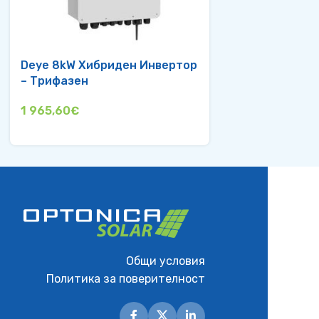
Deye 8kW Хибриден Инвертор
Deye 10kW Хи
– Трифазен
Инвертор – Т
1 965,60
€
1 995,00
€
Общи условия
Политика за поверителност