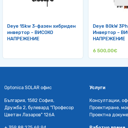
Deye 15kw 3-фазен хибриден
Deye 80kW 3P
инвертор – ВИСОКО
Инвертор – В
НАПРЕЖЕНИЕ
НАПРЕЖЕНИЕ
6 500,00
€
Optonica SOLAR офис
Услуги
България, 1582 София,
Консултации, оф
Дружба 2, булевард "Професор
Проектиране, мо
Цветан Лазаров" 126А
Проектна докум
+ 359 88 275 69 94
Работно време