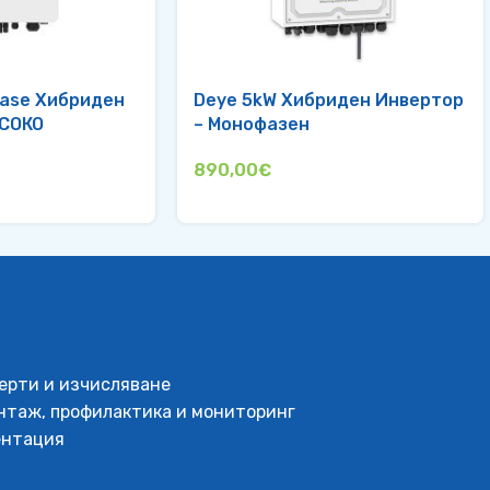
hase Хибриден
Deye 5kW Хибриден Инвертор
ИСОКО
– Монофазен
890,00
€
ерти и изчисляване
нтаж, профилактика и мониторинг
ентация