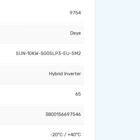
9754
Deye
SUN-10KW-SG05LP3-EU-SM2
Hybrid Inverter
65
3800156697546
-20°C / +40°C