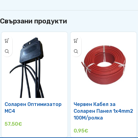
Свързани продукти
Соларен Оптимизатор
Червен Кабел за
МС4
Соларен Панел 1х4mm2
100M/ролка
57,50
€
0,95
€